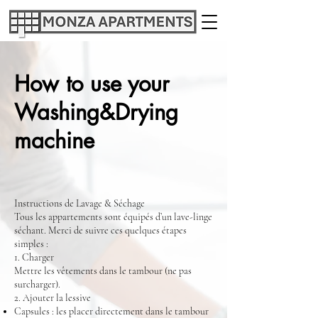
How to use your
Washing&Drying
machine
Instructions de Lavage & Séchage
Tous les appartements sont équipés d’un lave-linge
séchant. Merci de suivre ces quelques étapes
simples :
1. Charger
Mettre les vêtements dans le tambour (ne pas
surcharger).
2. Ajouter la lessive
Capsules : les placer directement dans le tambour