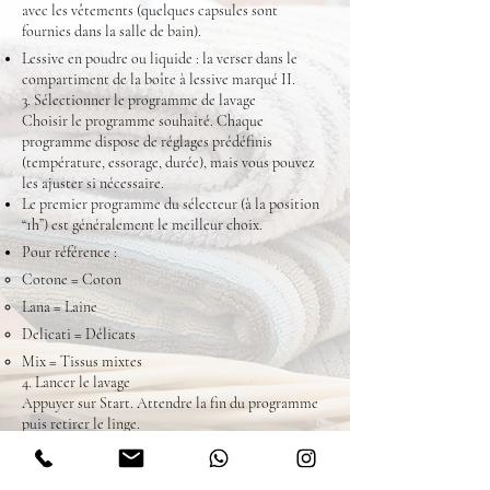
avec les vêtements (quelques capsules sont
fournies dans la salle de bain).
Lessive en poudre ou liquide : la verser dans le
compartiment de la boîte à lessive marqué II.
3. Sélectionner le programme de lavage
Choisir le programme souhaité. Chaque
programme dispose de réglages prédéfinis
(température, essorage, durée), mais vous pouvez
les ajuster si nécessaire.
Le premier programme du sélecteur (à la position
“1h”) est généralement le meilleur choix.
Pour référence :
Cotone = Coton
Lana = Laine
Delicati = Délicats
Mix = Tissus mixtes
4. Lancer le lavage
Appuyer sur Start. Attendre la fin du programme
puis retirer le linge.
5. Séchage
Après le lavage, sélectionner un des programmes
de séchage (situés à la fin du sélecteur). À la fin du